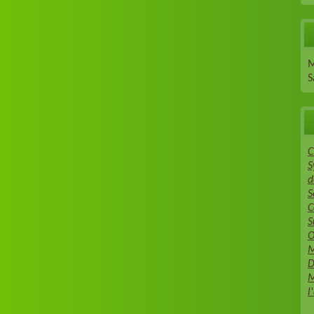
C
S
d
S
C
S
O
M
D
M
l