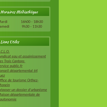
Horaires Médiathèque
Mardi 16h00 - 18h30
Samedi 9h30 - 11h30
Liens Utiles
.C.L.O
.
yndicat eau et assainissement
es Trois Cantons
ervice public.fr
onseil départemental 64
uez
ffice de tourisme Orthez-
onein
époser un dossier d'urbanisme
aison départementale de
'autonomie