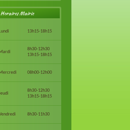
Horaires Mairie
Lundi
13h15-18h15
8h30-12h30
Mardi
13h15-18h15
Mercredi
08h00-12h00
8h30-12h30
Jeudi
13h15-18h15
Vendredi
8h30-11h30